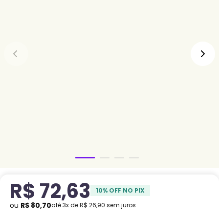
R$
72
,
63
10
% OFF NO PIX
ou
R$
80
,
70
até
3
x de
R$
26
,
90
sem juros