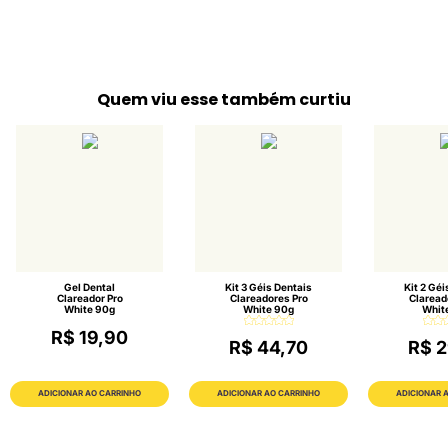
Quem viu esse também curtiu
Gel Dental
Kit 3 Géis Dentais
Kit 2 Géi
Clareador Pro
Clareadores Pro
Claread
White 90g
White 90g
Whit
R$ 19,90
R$ 44,70
R$ 2
ADICIONAR AO CARRINHO
ADICIONAR AO CARRINHO
ADICIONAR 