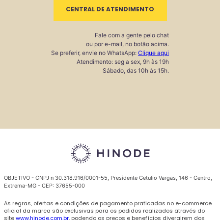
CENTRAL DE ATENDIMENTO
Fale com a gente pelo chat
ou por e-mail, no botão acima.
Se preferir, envie no WhatsApp:
Clique aqui
Atendimento: seg a sex, 9h às 19h
Sábado, das 10h às 15h.
OBJETIVO - CNPJ n 30.318.916/0001-55, Presidente Getulio Vargas, 146 - Centro,
Extrema-MG - CEP: 37655-000
As regras, ofertas e condições de pagamento praticadas no e-commerce
oficial da marca são exclusivas para os pedidos realizados através do
site
www.hinode.com.br
, podendo os preços e benefícios divergirem dos