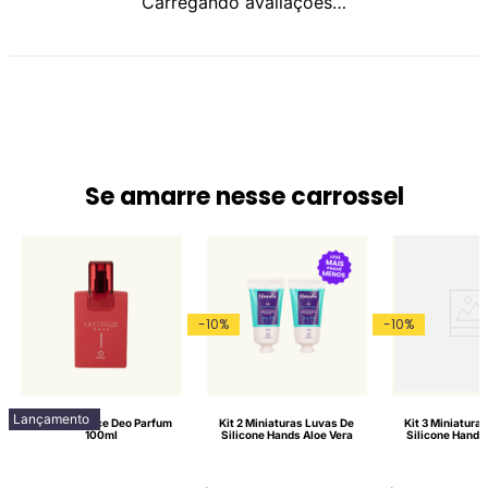
Carregando avaliações…
Se amarre nesse carrossel
-
10
%
-
10
%
Lançamento
Lattitude Race Deo Parfum
Kit 2 Miniaturas Luvas De
Kit 3 Miniatura
100ml
Silicone Hands Aloe Vera
Silicone Hands