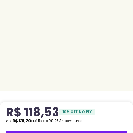
R$
118
,
53
10
% OFF NO PIX
ou
R$
131
,
70
até
5
x de
R$
26
,
34
sem juros