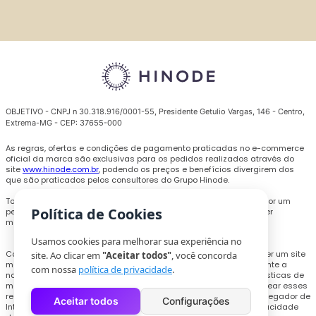
OBJETIVO - CNPJ n 30.318.916/0001-55, Presidente Getulio Vargas, 146 - Centro,
Extrema-MG - CEP: 37655-000
As regras, ofertas e condições de pagamento praticadas no e-commerce
oficial da marca são exclusivas para os pedidos realizados através do
site
www.hinode.com.br
, podendo os preços e benefícios divergirem dos
que são praticados pelos consultores do Grupo Hinode.
Todas as promoções, descontos e preços são válidos somente por um
Política de Cookies
período limitado e podem ser alterados ou encerrados a qualquer
momento sem prévio aviso.
Usamos cookies para melhorar sua experiência no
Com o objetivo de personalizar a experiência de compra e oferecer um site
site. Ao clicar em
"Aceitar todos"
, você concorda
melhor, cookies e outras tecnologias poderão ser utilizados durante a
com nossa
política de privacidade
.
navegação, para coletar informações técnicas e compilar estatísticas de
monitoramento de uso do site. Os usuários que pretendam bloquear esses
recursos, deverão acessar as configurações necessários no navegador de
Aceitar todos
Configurações
Internet ou realizar o procedimento explicitado na Política de Privacidade