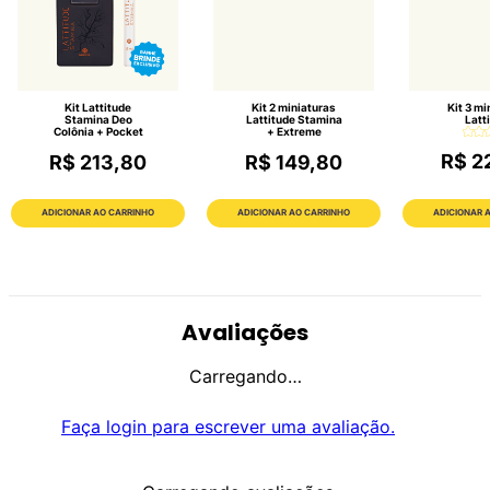
Kit Lattitude
Kit 2 miniaturas
Kit 3 mi
Stamina Deo
Lattitude Stamina
Latt
Colônia + Pocket
+ Extreme
R$ 2
R$ 213,80
R$ 149,80
ADICIONAR AO CARRINHO
ADICIONAR AO CARRINHO
ADICIONAR 
Avaliações
Carregando…
Faça login para escrever uma avaliação.