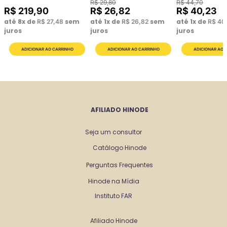
R$
29
,
80
R$
44
,
70
R$
219
,
90
R$
26
,
82
R$
40
,
23
até
8
x de
sem
até
1
x de
sem
até
1
x de
R$
27
,
48
R$
26
,
82
R$
40
juros
juros
juros
AFILIADO HINODE
Seja um consultor
Catálogo Hinode
Perguntas Frequentes
Hinode na Mídia
Instituto FAR
Afiliado Hinode