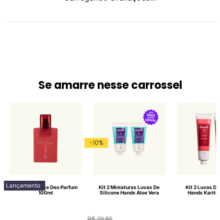
Se amarre nesse carrossel
-
10
%
Lançamento
Lattitude Race Deo Parfum
Kit 2 Miniaturas Luvas De
Kit 2 Luvas De
100ml
Silicone Hands Aloe Vera
Hands Karité
R$
29
,
80