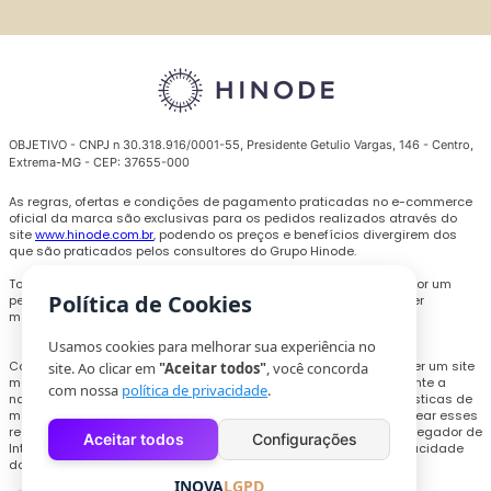
OBJETIVO - CNPJ n 30.318.916/0001-55, Presidente Getulio Vargas, 146 - Centro,
Extrema-MG - CEP: 37655-000
As regras, ofertas e condições de pagamento praticadas no e-commerce
oficial da marca são exclusivas para os pedidos realizados através do
site
www.hinode.com.br
, podendo os preços e benefícios divergirem dos
que são praticados pelos consultores do Grupo Hinode.
Todas as promoções, descontos e preços são válidos somente por um
Política de Cookies
período limitado e podem ser alterados ou encerrados a qualquer
momento sem prévio aviso.
Usamos cookies para melhorar sua experiência no
Com o objetivo de personalizar a experiência de compra e oferecer um site
site. Ao clicar em
"Aceitar todos"
, você concorda
melhor, cookies e outras tecnologias poderão ser utilizados durante a
com nossa
política de privacidade
.
navegação, para coletar informações técnicas e compilar estatísticas de
monitoramento de uso do site. Os usuários que pretendam bloquear esses
recursos, deverão acessar as configurações necessários no navegador de
Aceitar todos
Configurações
Internet ou realizar o procedimento explicitado na Política de Privacidade
do site.
INOVA
LGPD