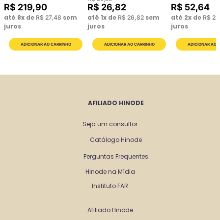
R$
219
,
90
R$
26
,
82
R$
52
,
64
até
8
x de
sem
até
1
x de
sem
até
2
x de
R$
27
,
48
R$
26
,
82
R$
26
juros
juros
juros
AFILIADO HINODE
Seja um consultor
Catálogo Hinode
Perguntas Frequentes
Hinode na Mídia
Instituto FAR
Afiliado Hinode