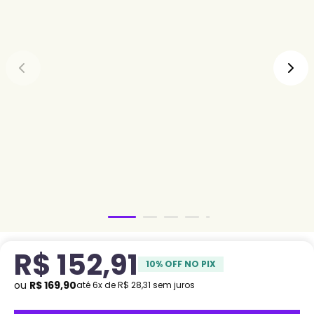
R$
152
,
91
10
% OFF NO PIX
ou
R$
169
,
90
até
6
x de
R$
28
,
31
sem juros