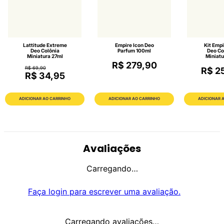
Lattitude Extreme
Empire Icon Deo
Kit Empi
Deo Colônia
Parfum 100ml
Deo Co
Miniatura 27ml
Miniatu
R$ 279,90
R$ 69,90
R$ 2
R$ 34,95
ADICIONAR AO CARRINHO
ADICIONAR AO CARRINHO
ADICIONAR 
Avaliações
Carregando…
Faça login para escrever uma avaliação.
Carregando avaliações…