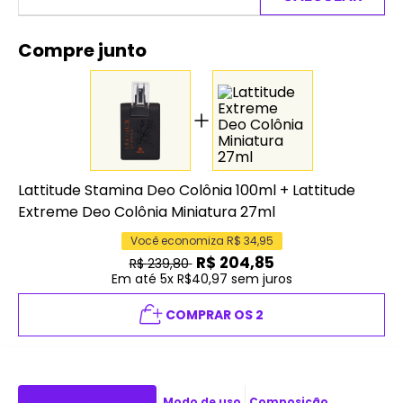
Compre junto
Lattitude Stamina Deo Colônia 100ml
+
Lattitude
Extreme Deo Colônia Miniatura 27ml
Você economiza R$
34,95
R$
204,85
R$
239,80
Em até 5x R$40,97 sem juros
COMPRAR OS 2
Descrição do produto
Modo de uso
Composição