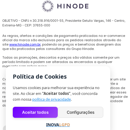
OBJETIVO - CNPJ n 30.318.916/0001-55, Presidente Getulio Vargas, 146 - Centro,
Extrema-MG - CEP: 37655-000
As regras, ofertas e condições de pagamento praticadas no e-commerce
oficial da marca são exclusivas para os pedidos realizados através do
site
www.hinode.com.br
, podendo os preços e benefícios divergirem dos
que são praticados pelos consultores do Grupo Hinode.
Todas as promoções, descontos e preços são válidos somente por um
período limitado e podem ser alterados ou encerrados a qualquer
momento sem prévio aviso.
Política de Cookies
Com o objetivo de personalizar a experiência de compra e oferecer um site
melhor, cookies e outras tecnologias poderão ser utilizados durante a
Usamos cookies para melhorar sua experiência no
navegação, para coletar informações técnicas e compilar estatísticas de
monitoramento de uso do site. Os usuários que pretendam bloquear esses
site. Ao clicar em
"Aceitar todos"
, você concorda
recursos, deverão acessar as configurações necessários no navegador de
com nossa
política de privacidade
.
Internet ou realizar o procedimento explicitado na Política de Privacidade
do site.
Aceitar todos
Configurações
INOVA
LGPD