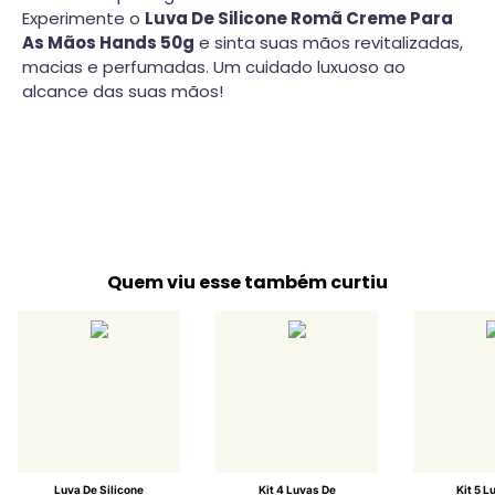
Experimente o
Luva De Silicone Romã Creme Para
As Mãos Hands 50g
e sinta suas mãos revitalizadas,
macias e perfumadas. Um cuidado luxuoso ao
alcance das suas mãos!
Quem viu esse também curtiu
Luva De Silicone
Kit 4 Luvas De
Kit 5 L