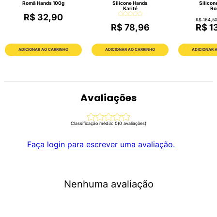
Romã Hands 100g
Silicone Hands
Silicon
Karité
Ro
R$ 32,90
R$ 164,5
R$ 78,96
R$ 1
ADICIONAR AO CARRINHO
ADICIONAR AO CARRINHO
ADICIONAR 
Avaliações
Classificação média: 0
(0 avaliações)
Faça login para escrever uma avaliação.
Nenhuma avaliação