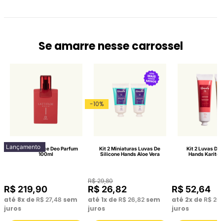
Se amarre nesse carrossel
-
10
%
Lançamento
Lattitude Race Deo Parfum
Kit 2 Miniaturas Luvas De
Kit 2 Luvas De
100ml
Silicone Hands Aloe Vera
Hands Karité
R$
29
,
80
R$
219
,
90
R$
26
,
82
R$
52
,
64
até
8
x de
sem
até
1
x de
sem
até
2
x de
R$
27
,
48
R$
26
,
82
R$
26
juros
juros
juros