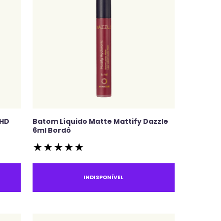
 HD
Batom Líquido Matte Mattify Dazzle
6ml Bordô
★
★
★
★
★
INDISPONÍVEL