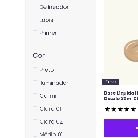
Delineador
Lápis
Primer
Cor
Preto
Iluminador
Outlet
Base Líquida 
Carmin
Dazzle 30ml Cl
Claro 01
★
★
★
★
★
Claro 02
Médio 01