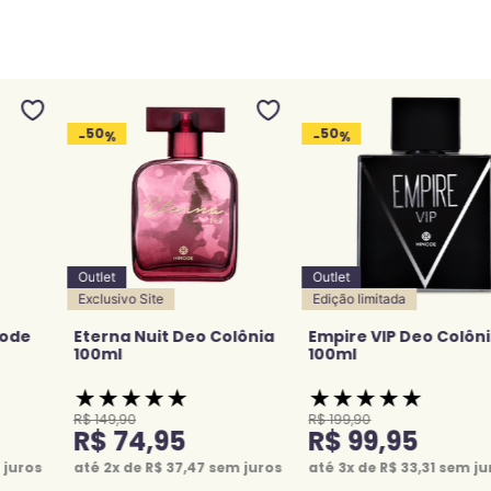
50
50
-
%
-
%
Outlet
Outlet
Exclusivo Site
Edição limitada
node
Eterna Nuit Deo Colônia
Empire VIP Deo Colôn
100ml
100ml
★
★
★
★
★
★
★
★
★
★
R$
149
,
90
R$
199
,
90
R$
74
,
95
R$
99
,
95
juros
até
2
x de
R$
37
,
47
sem juros
até
3
x de
R$
33
,
31
sem ju