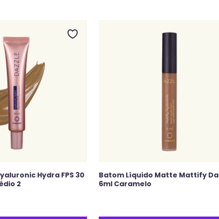
Hyaluronic Hydra FPS 30
Batom Líquido Matte Mattify Da
édio 2
6ml Caramelo