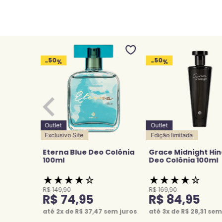
50
50
-
%
-
%
Outlet
Outlet
Exclusivo Site
Edição limitada
nia
Eterna Blue Deo Colônia
Grace Midnight Hi
100ml
Deo Colônia 100ml
★
★
★
★
☆
★
★
★
★
☆
R$
149
,
90
R$
169
,
90
R$
74
,
95
R$
84
,
95
em juros
até
2
x de
R$
37
,
47
sem juros
até
3
x de
R$
28
,
31
sem 