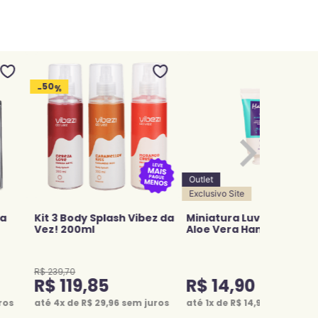
50
-
%
Outlet
Exclusivo Site
ia
Kit 3 Body Splash Vibez da
Miniatura Luva De Silic
Vez! 200ml
Aloe Vera Hands 50g
R$
239
,
70
R$
119
,
85
R$
14
,
90
ros
até
4
x de
R$
29
,
96
sem juros
até
1
x de
R$
14
,
90
sem juros