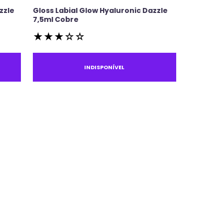
zzle
Gloss Labial Glow Hyaluronic Dazzle
7,5ml Cobre
★
★
★
☆
☆
INDISPONÍVEL