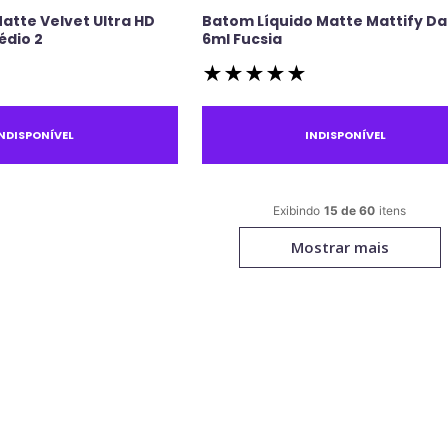
atte Velvet Ultra HD
Batom Líquido Matte Mattify Da
édio 2
6ml Fucsia
★
★
★
★
★
INDISPONÍVEL
INDISPONÍVEL
15 de 60
Mostrar mais