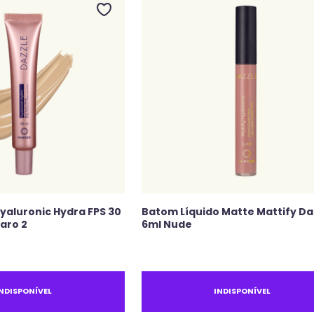
Hyaluronic Hydra FPS 30
Batom Líquido Matte Mattify Da
aro 2
6ml Nude
INDISPONÍVEL
INDISPONÍVEL