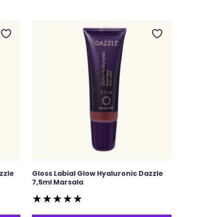
zzle
Gloss Labial Glow Hyaluronic Dazzle
7,5ml Marsala
★
★
★
★
★