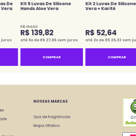
vas De
Kit 5 Luvas De Silicone
Kit 2 Luvas De Silicon
e Vera
Hands Aloe Vera
Vera + Karité
R$
164
,
50
R$
139
,
82
R$
52
,
64
juros
até
5
x de
R$
27
,
96
sem juros
até
2
x de
R$
26
,
32
sem ju
COMPRAR
COMPRAR
NOSSAS MARCAS
tes
Quiz de fragrâncias
Ó
dade
Mapa Olfativo