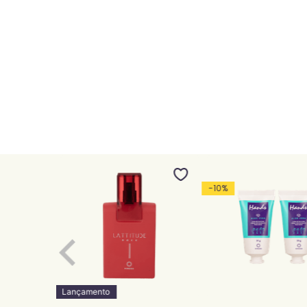
-
10
%
Lançamento