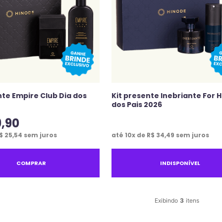
nte Empire Club Dia dos
Kit presente Inebriante For H
dos Pais 2026
9
,
90
$
25
,
54
sem juros
até
10
x de
R$
34
,
49
sem juros
COMPRAR
INDISPONÍVEL
3