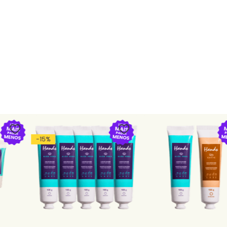
-
15
%