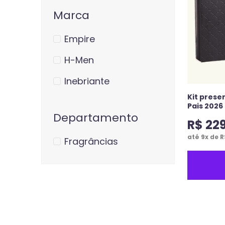
Marca
Empire
H-Men
Inebriante
Kit prese
Pais 2026
Departamento
R$
22
até
9
x de
R
Fragrâncias