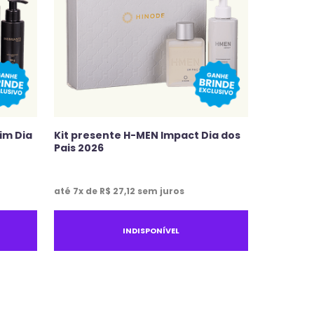
im Dia
Kit presente H-MEN Impact Dia dos
Pais 2026
até
7
x de
R$
27
,
12
sem juros
INDISPONÍVEL