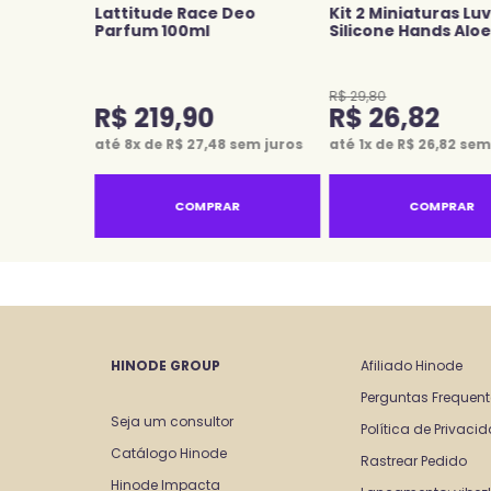
 Luvas De
Lattitude Race Deo
Kit 2 Miniaturas Lu
loe Vera
Parfum 100ml
Silicone Hands Alo
R$
29
,
80
R$
219
,
90
R$
26
,
82
em juros
até
8
x de
R$
27
,
48
sem juros
até
1
x de
R$
26
,
82
sem 
R
COMPRAR
COMPRAR
HINODE GROUP
Afiliado Hinode
Perguntas Frequen
Seja um consultor 
Política de Privaci
Catálogo Hinode
Rastrear Pedido
Hinode Impacta