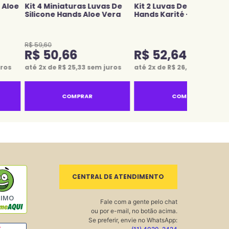
e Aloe
Kit 4 Miniaturas Luvas De
Kit 2 Luvas De Silicone
Silicone Hands Aloe Vera
Hands Karité + Romã
R$
59
,
60
R$
50
,
66
R$
52
,
64
ros
até
2
x de
R$
25
,
33
sem juros
até
2
x de
R$
26
,
32
sem juro
COMPRAR
COMPRAR
CENTRAL DE ATENDIMENTO
TIMO
Fale com a gente pelo chat
ou por e-mail, no botão acima.
Se preferir, envie no WhatsApp: