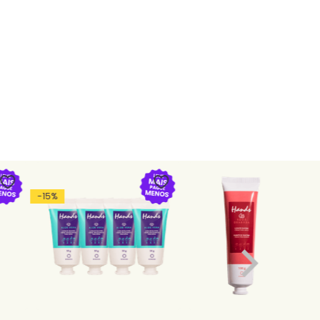
-
15
%