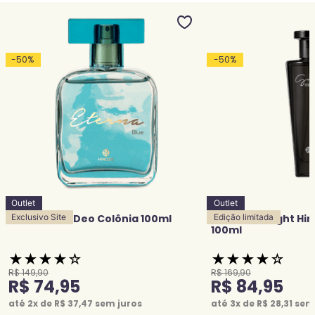
-
50
%
-
50
%
Outlet
Outlet
Eterna Blue Deo Colônia 100ml
Exclusivo Site
Grace Midnight Hi
Edição limitada
100ml
★
★
★
★
☆
★
★
★
★
☆
R$
149
,
90
R$
169
,
90
R$
74
,
95
R$
84
,
95
até
2
x de
R$
37
,
47
sem juros
até
3
x de
R$
28
,
31
sem 