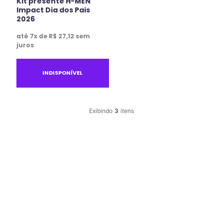
Kit presente H-MEN
Impact Dia dos Pais
2026
até
7
x de
R$
27
,
12
sem
juros
INDISPONÍVEL
3