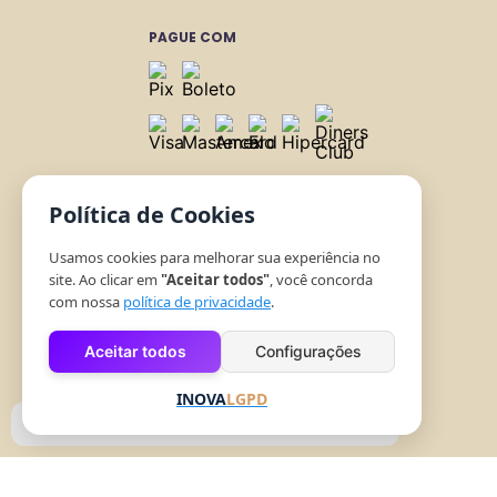
PAGUE COM
Política de Cookies
CENTRAL DE ATENDIMENTO
Usamos cookies para melhorar sua experiência no
Fale com a gente pelo chat
site. Ao clicar em
"Aceitar todos"
, você concorda
ou por e-mail, no botão acima.
com nossa
política de privacidade
.
Se preferir, envie no WhatsApp:
Clique aqui
Atendimento: seg a sex, 9h às 19h
Aceitar todos
Configurações
Sábado, das 10h às 15h.
INOVA
LGPD