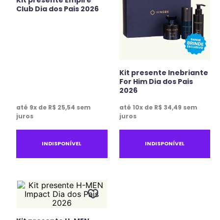
Club Dia dos Pais 2026
Kit presente Inebriante
For Him Dia dos Pais
2026
até
9
x de
R$
25
,
54
sem
até
10
x de
R$
34
,
49
sem
juros
juros
INDISPONÍVEL
INDISPONÍVEL