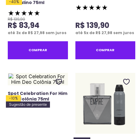
-
40
%
Masculino 75ml
★
★
★
★
★
★
★
★
★
★
R$
139
,
90
R$
83
,
94
R$
139
,
90
até
3
x de
R$
27
,
98
sem juros
até
5
x de
R$
27
,
98
sem juros
COMPRAR
COMPRAR
Spot Celebration For Him
-
10
%
Deo Colônia 75ml
Sugestão de presente