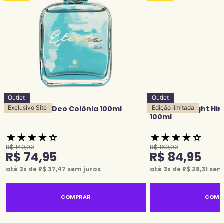
Outlet
Outlet
Eterna Blue Deo Colônia 100ml
Exclusivo Site
Grace Midnight Hi
Edição limitada
100ml
★
★
★
★
☆
★
★
★
★
☆
R$
149
,
90
R$
169
,
90
R$
74
,
95
R$
84
,
95
até
2
x de
R$
37
,
47
sem juros
até
3
x de
R$
28
,
31
sem 
COMPRAR
COMP