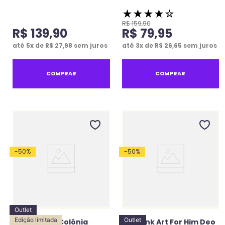
★
★
★
★
☆
R$
159
,
90
R$
139
,
90
R$
79
,
95
até
5
x de
R$
27
,
98
sem juros
até
3
x de
R$
26
,
65
sem juros
COMPRAR
COMPRAR
-
50
%
-
50
%
Outlet
Edição limitada
Outlet
Empire Deo Colônia
Hype Ink Art For Him Deo