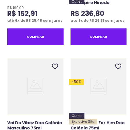
Outlet
Kit Empire Hinode
R$
169
,
90
R$
152
,
91
R$
236
,
80
até
6
x de
R$
25
,
48
sem juros
até
9
x de
R$
26
,
31
sem juros
COMPRAR
COMPRAR
-
50
%
Outlet
Exclusivo Site
Vai De Vibez Deo Colônia
Spot Sunset For Him Deo
Masculino 75ml
Colônia 75ml