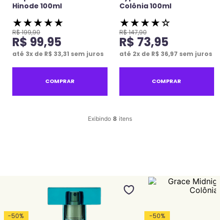
Hinode 100ml
Colônia 100ml
★
★
★
★
★
★
★
★
★
☆
R$
199
,
90
R$
147
,
90
R$
99
,
95
R$
73
,
95
até
3
x de
R$
33
,
31
sem juros
até
2
x de
R$
36
,
97
sem juros
COMPRAR
COMPRAR
8
-
50
%
-
50
%