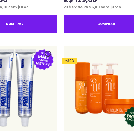
6
,
10
sem juros
até
5
x de
R$
25
,
80
sem juros
COMPRAR
COMPRAR
-
30
%