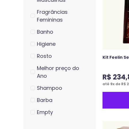
Fragrâncias
Femininas
Banho
Higiene
Rosto
Kit Feelin S
Melhor preço do
R$
234
,
Ano
até
9
x de
R$
2
Shampoo
Barba
Empty