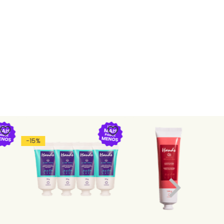
-
15
%