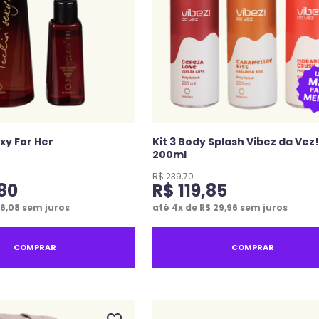
exy For Her
Kit 3 Body Splash Vibez da Vez!
200ml
R$
239
,
70
80
R$
119
,
85
6
,
08
sem juros
até
4
x de
R$
29
,
96
sem juros
COMPRAR
COMPRAR