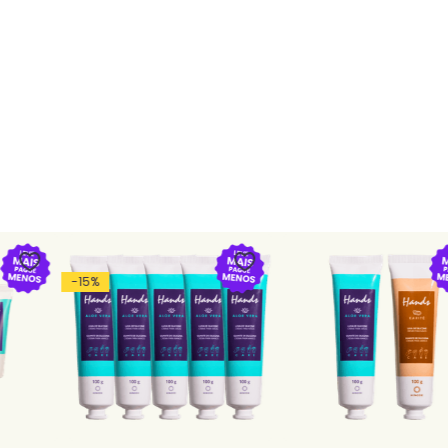
-
15
%