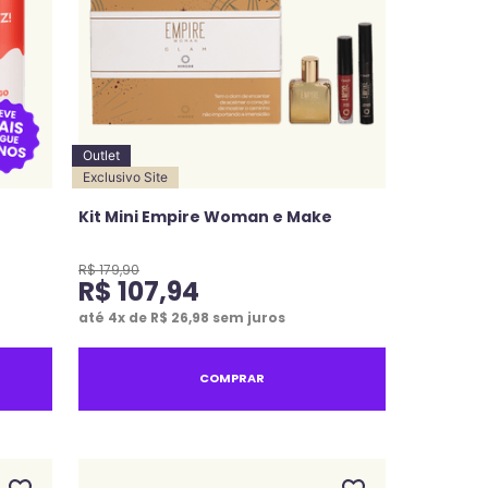
Outlet
Exclusivo Site
Kit Mini Empire Woman e Make
R$
179
,
90
R$
107
,
94
até
4
x de
R$
26
,
98
sem juros
COMPRAR