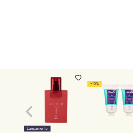
-
10
%
Lançamento