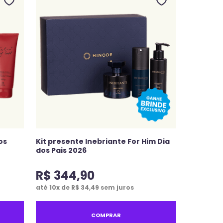
os
Kit presente Inebriante For Him Dia
dos Pais 2026
R$
344
,
90
até
10
x de
R$
34
,
49
sem juros
COMPRAR