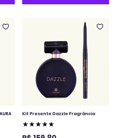
 AURA
Kit Presente Dazzle Fragrância
★
★
★
★
★
R$
159
,
80