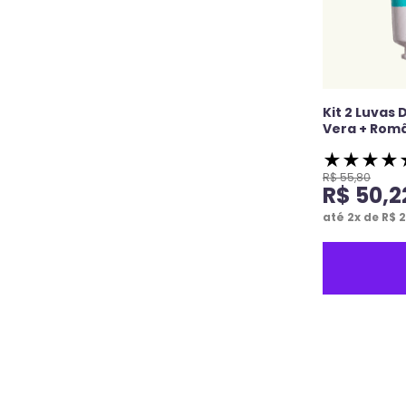
Kit 2 Luvas 
Vera + Rom
★
★
★
★
R$
55
,
80
R$
50
,
2
até
2
x de
R$
2