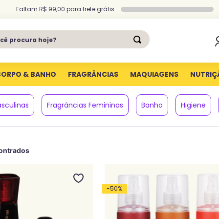
Faltam
R$ 99,00
para
frete grátis
ê procura hoje?
CORPO & BANHO
FRAGRÂNCIAS
MAQUIAGENS
NUTRIÇ
asculinas
Fragrâncias Femininas
Banho
Higiene
-
50
%