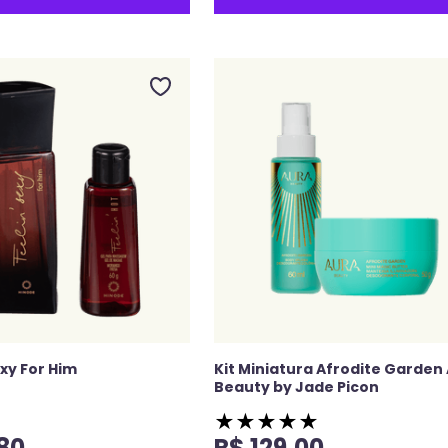
exy For Him
Kit Miniatura Afrodite Garden
Beauty by Jade Picon
★
★
★
★
★
80
R$
129
,
00