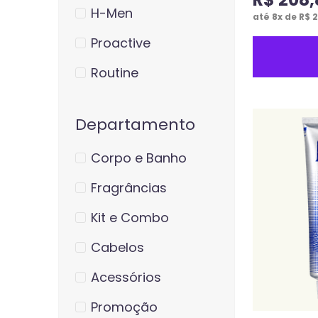
H-Men
até
8
x de
R$
2
Proactive
Routine
Departamento
Corpo e Banho
Fragrâncias
Kit e Combo
Cabelos
Acessórios
Promoção