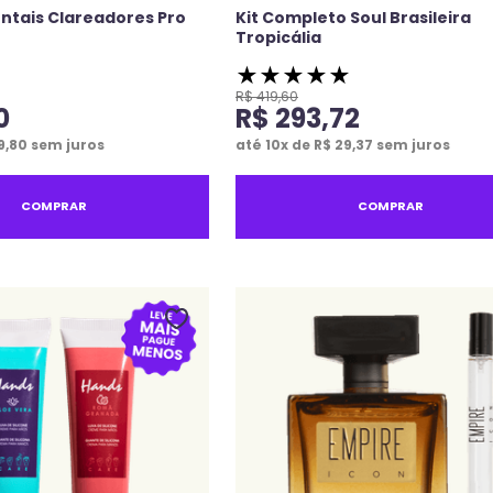
Dentais Clareadores Pro
Kit Completo Soul Brasileira
Tropicália
★
★
★
★
★
R$
419
,
60
0
R$
293
,
72
9
,
80
sem juros
até
10
x de
R$
29
,
37
sem juros
COMPRAR
COMPRAR