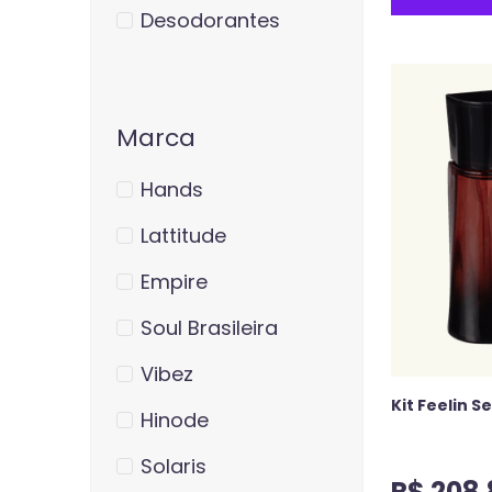
Desodorantes
Marca
Hands
Lattitude
Empire
Soul Brasileira
Vibez
Kit Feelin S
Hinode
Solaris
R$
208
,