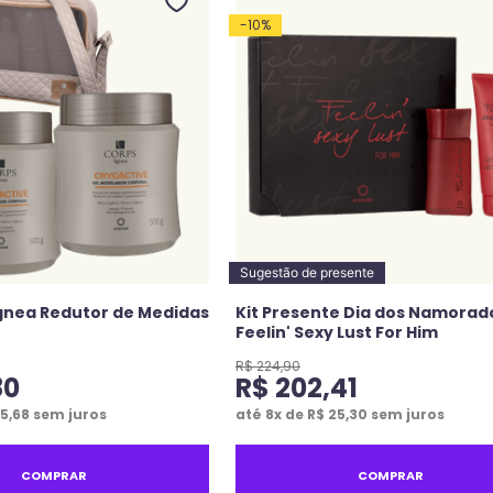
-
10
%
Sugestão de presente
ígnea Redutor de Medidas
Kit Presente Dia dos Namorad
Feelin' Sexy Lust For Him
R$
224
,
90
80
R$
202
,
41
5
,
68
sem juros
até
8
x de
R$
25
,
30
sem juros
COMPRAR
COMPRAR