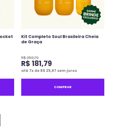
Pocket
Kit Completo Soul Brasileira Cheia
de Graça
R$
259
,
70
R$
181
,
79
até
7
x de
R$
25
,
97
sem juros
COMPRAR