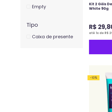
Kit 2 Géis 
Empty
White 90g
Tipo
R$
29
,
8
até
1
x de
R$
2
Caixa de presente
-
10
%