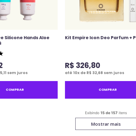
De Silicone Hands Aloe
Kit Empire Icon Deo Parfum + 
ã
★
2
R$
326
,
80
5
,
11
sem juros
até
10
x de
R$
32
,
68
sem juros
COMPRAR
COMPRAR
15 de 157
Mostrar mais