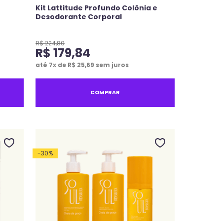
Kit Lattitude Profundo Colônia e
Desodorante Corporal
R$
224
,
80
R$
179
,
84
até
7
x de
R$
25
,
69
sem juros
COMPRAR
-
30
%