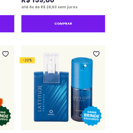
até
6
x de
R$
26
,
63
sem juros
COMPRAR
-
20
%