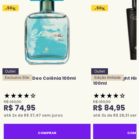
50
50
-
%
-
%
Outlet
Outlet
Eterna Blue Deo Colônia 100ml
Exclusivo Site
Grace Midnight Hi
Edição limitada
100ml
★
★
★
★
☆
★
★
★
★
☆
R$
149
,
90
R$
169
,
90
R$
74
,
95
R$
84
,
95
até
2
x de
R$
37
,
47
sem juros
até
3
x de
R$
28
,
31
sem 
COMPRAR
COMP