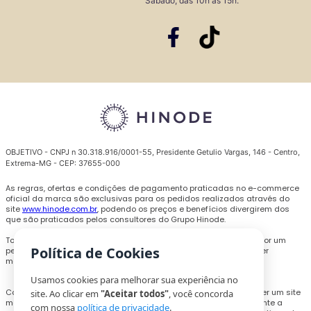
Sábado, das 10h às 15h.
OBJETIVO - CNPJ n 30.318.916/0001-55, Presidente Getulio Vargas, 146 - Centro,
Extrema-MG - CEP: 37655-000
As regras, ofertas e condições de pagamento praticadas no e-commerce
oficial da marca são exclusivas para os pedidos realizados através do
site
www.hinode.com.br
, podendo os preços e benefícios divergirem dos
que são praticados pelos consultores do Grupo Hinode.
Todas as promoções, descontos e preços são válidos somente por um
Política de Cookies
período limitado e podem ser alterados ou encerrados a qualquer
momento sem prévio aviso.
Usamos cookies para melhorar sua experiência no
Com o objetivo de personalizar a experiência de compra e oferecer um site
site. Ao clicar em
"Aceitar todos"
, você concorda
melhor, cookies e outras tecnologias poderão ser utilizados durante a
com nossa
política de privacidade
.