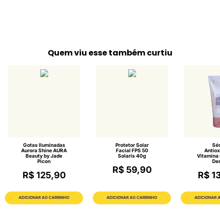
Quem viu esse também curtiu
Gotas Iluminadas
Protetor Solar
Sé
Aurora Shine AURA
Facial FPS 50
Antiox
Beauty by Jade
Solaris 40g
Vitamina 
Picon
De
R$ 59,90
R$ 125,90
R$ 1
ADICIONAR AO CARRINHO
ADICIONAR AO CARRINHO
ADICIONAR 