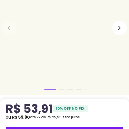
R$
53
,
91
10
% OFF NO PIX
ou
R$
59
,
90
até
2
x de
R$
29
,
95
sem juros