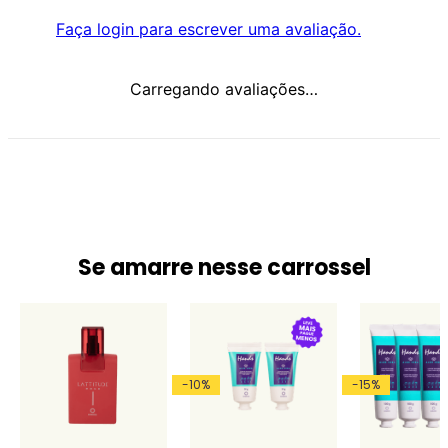
Faça login para escrever uma avaliação.
Carregando avaliações…
Se amarre nesse carrossel
-
10
%
-
15
%