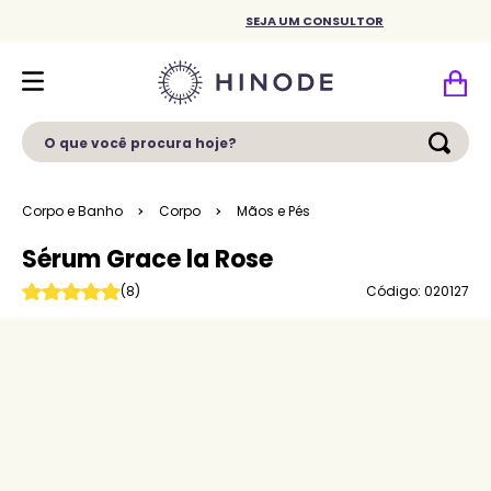
SEJA UM CONSULTOR
O que você procura hoje?
Corpo e Banho
Corpo
Mãos e Pés
Sérum Grace la Rose
Código: 020127
(
8
)