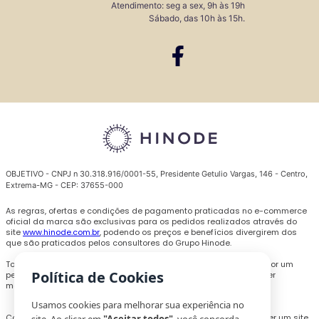
Atendimento: seg a sex, 9h às 19h
Sábado, das 10h às 15h.
OBJETIVO - CNPJ n 30.318.916/0001-55, Presidente Getulio Vargas, 146 - Centro,
Extrema-MG - CEP: 37655-000
As regras, ofertas e condições de pagamento praticadas no e-commerce
oficial da marca são exclusivas para os pedidos realizados através do
site
www.hinode.com.br
, podendo os preços e benefícios divergirem dos
que são praticados pelos consultores do Grupo Hinode.
Todas as promoções, descontos e preços são válidos somente por um
Política de Cookies
período limitado e podem ser alterados ou encerrados a qualquer
momento sem prévio aviso.
Usamos cookies para melhorar sua experiência no
Com o objetivo de personalizar a experiência de compra e oferecer um site