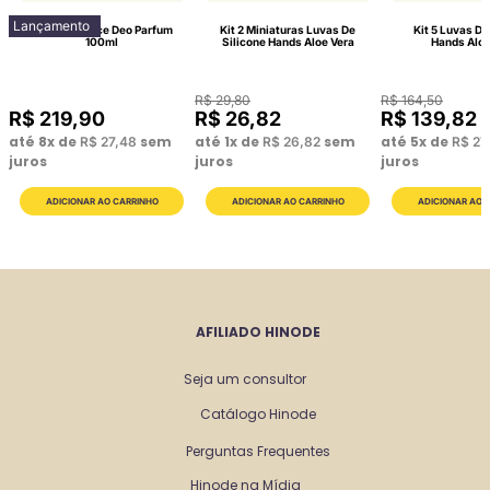
Lançamento
Lattitude Race Deo Parfum
Kit 2 Miniaturas Luvas De
Kit 5 Luvas De
100ml
Silicone Hands Aloe Vera
Hands Aloe
R$
29
,
80
R$
164
,
50
R$
219
,
90
R$
26
,
82
R$
139
,
82
até
8
x de
sem
até
1
x de
sem
até
5
x de
R$
27
,
48
R$
26
,
82
R$
27
juros
juros
juros
AFILIADO HINODE
Seja um consultor
Catálogo Hinode
Perguntas Frequentes
Hinode na Mídia