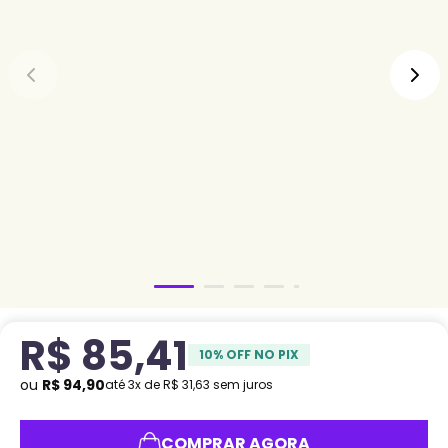
R$
85
,
41
10
% OFF NO PIX
ou
R$
94
,
90
até
3
x de
R$
31
,
63
sem juros
COMPRAR AGORA