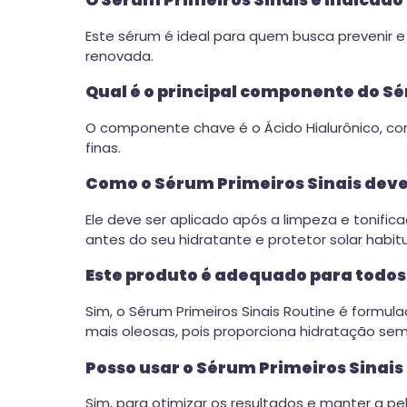
O Sérum Primeiros Sinais é indicado
Este sérum é ideal para quem busca prevenir e
renovada.
Qual é o principal componente do Sé
O componente chave é o Ácido Hialurônico, con
finas.
Como o Sérum Primeiros Sinais deve 
Ele deve ser aplicado após a limpeza e tonif
antes do seu hidratante e protetor solar habitu
Este produto é adequado para todos 
Sim, o Sérum Primeiros Sinais Routine é formul
mais oleosas, pois proporciona hidratação sem
Posso usar o Sérum Primeiros Sinais
Sim, para otimizar os resultados e manter a pe