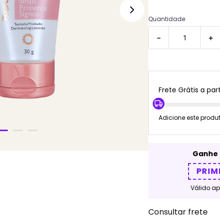
Quantidade
－
＋
Frete Grátis a part
Adicione este produ
Ganhe 
PRIM
Válido a
Consultar frete