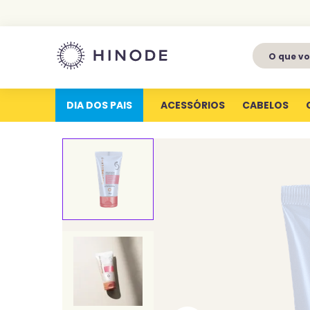
O que voc
1
º
perfumes
2
º
latitude
DIA DOS PAIS
ACESSÓRIOS
CABELOS
3
º
kit
4
º
joy
5
º
profundas
6
º
luva silicone
7
º
miniatura
8
º
hype for her
9
º
body splash
10
º
aura