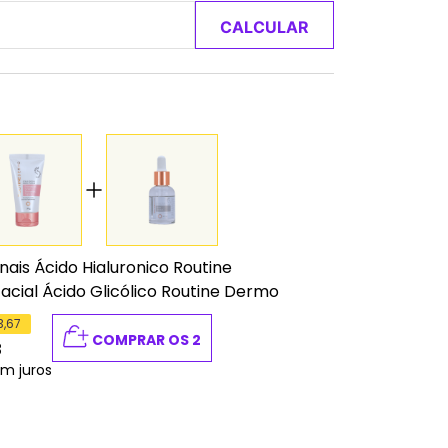
CALCULAR
nais Ácido Hialuronico Routine
acial Ácido Glicólico Routine Dermo
3,67
COMPRAR OS 2
3
em juros