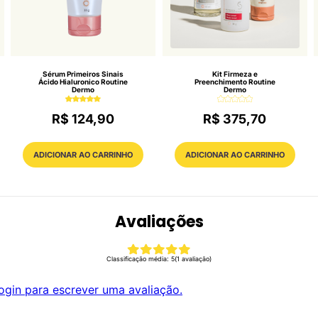
Sérum Primeiros Sinais
Kit Firmeza e
Ácido Hialuronico Routine
Preenchimento Routine
Dermo
Dermo
R$ 124,90
R$ 375,70
ADICIONAR AO CARRINHO
ADICIONAR AO CARRINHO
Avaliações
Classificação média: 5
(1 avaliação)
ogin para escrever uma avaliação.