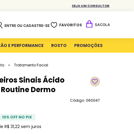
SEJA UM CONSULTOR
FAVORITOS
ENTRE OU CADASTRE-SE
ÇÃO E PERFORMANCE
ROSTO
PROMOÇÕES
to
Tratamento Facial
iros Sinais Ácido
o Routine Dermo
Código: 060047
10
% OFF NO PIX
de
R$
31
,
22
sem juros