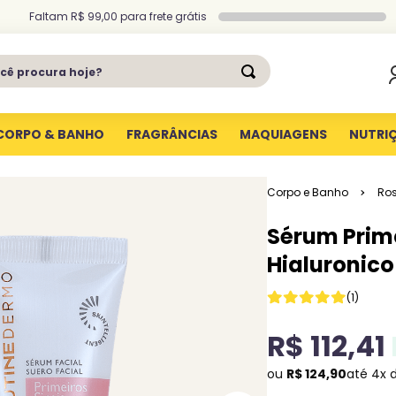
Faltam
R$ 99,00
para
frete grátis
ê procura hoje?
CORPO & BANHO
FRAGRÂNCIAS
MAQUIAGENS
NUTRI
Corpo e Banho
Ros
Sérum Prime
Hialuronic
(
1
)
R$
112
,
41
ou
R$
124
,
90
até
4
x 