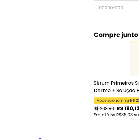
Compre junto
Sérum Primeiros Si
Dermo
+
Solução F
Você economiza R$
2
R$
180,1
R$
203,80
Em até 5x R$36,03 s