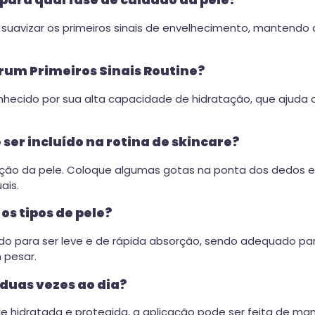
 para qual fase de cuidado da pele?
 suavizar os primeiros sinais de envelhecimento, mantendo
rum Primeiros Sinais Routine?
hecido por sua alta capacidade de hidratação, que ajuda a
ser incluído na rotina de skincare?
icação da pele. Coloque algumas gotas na ponta dos dedos
ais.
os tipos de pele?
ado para ser leve e de rápida absorção, sendo adequado para
 pesar.
 duas vezes ao dia?
le hidratada e protegida, a aplicação pode ser feita de ma