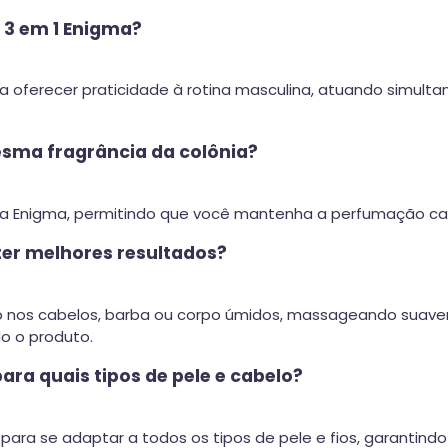
 3 em 1 Enigma?
a oferecer praticidade à rotina masculina, atuando simult
sma fragrância da colônia?
linha Enigma, permitindo que você mantenha a perfumação car
ter melhores resultados?
 nos cabelos, barba ou corpo úmidos, massageando suave
o o produto.
ra quais tipos de pele e cabelo?
a para se adaptar a todos os tipos de pele e fios, garantind