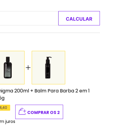
CALCULAR
nigma 200ml
+
Balm Para Barba 2 em 1
5g
4,40
COMPRAR OS 2
m juros