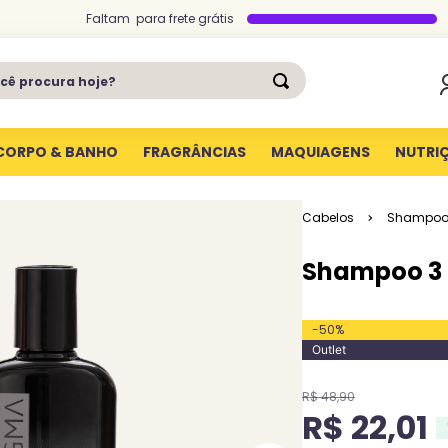
Faltam
para
frete grátis
ê procura hoje?
CORPO & BANHO
FRAGRÂNCIAS
MAQUIAGENS
NUTRI
Cabelos
Shampo
Shampoo 3 
-
50
%
Outlet
R$
48
,
90
R$
22
,
01