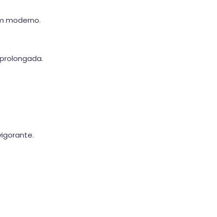
em moderno.
 prolongada.
igorante.