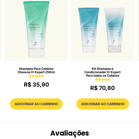
Shampoo Para Cabelos
Kit Shampoo e
Oleosos H-Expert 250ml
Condicionador H-Expert
Para todos os Cabelos
R$ 35,90
R$ 70,80
ADICIONAR AO CARRINHO
ADICIONAR AO CARRINHO
Avaliações