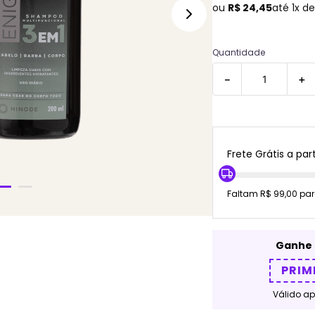
ou
R$
24
,
45
até
1
x d
Quantidade
－
＋
Frete Grátis a part
Faltam R$ 99,00 par
Ganhe 
PRIM
Válido a