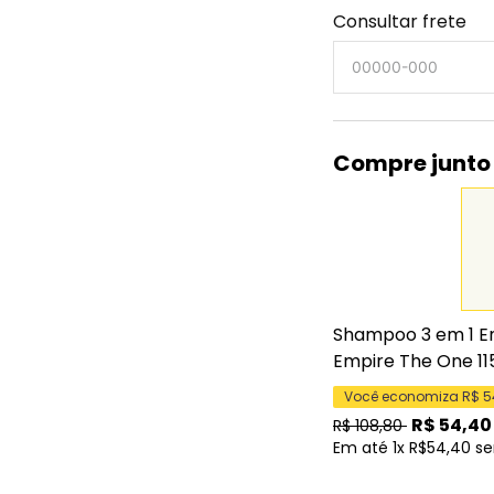
Consultar frete
Compre junto
Shampoo 3 em 1 E
Empire The One 11
Você economiza R$
5
R$
54,40
R$
108,80
Em até 1x R$54,40 se