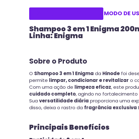
DESCRIÇÃO DO PRODUTO
MODO DE U
Shampoo 3 em 1 Enigma 200
Linha: Enigma
Sobre o Produto
O
Shampoo 3 em 1 Enigma
da
Hinode
foi des
permite
limpar, condicionar e revitalizar
o ca
Com uma ação de
limpeza eficaz
, este prod
cuidado completo
, agindo no fortaleciment
Sua
versatilidade diária
proporciona uma exp
disso, deixa o rastro da
fragrância exclusiva
Principais Benefícios