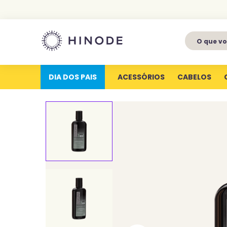
O que voc
1
º
perfumes
2
º
latitude
DIA DOS PAIS
ACESSÓRIOS
CABELOS
3
º
kit
4
º
joy
5
º
profundas
6
º
luva silicone
7
º
miniatura
8
º
body splash
9
º
perfume eterna
10
º
aura