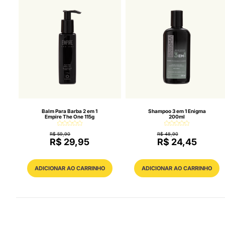
Balm Para Barba 2 em 1
Shampoo 3 em 1 Enigma
Empire The One 115g
200ml
R$ 59,90
R$ 48,90
R$ 29,95
R$ 24,45
ADICIONAR AO CARRINHO
ADICIONAR AO CARRINHO