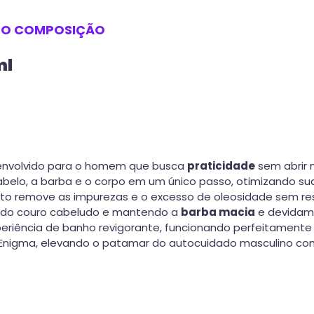
SO
COMPOSIÇÃO
ml
envolvido para o homem que busca
praticidade
sem abrir 
belo, a barba e o corpo em um único passo, otimizando sua 
uto remove as impurezas e o excesso de oleosidade sem ress
o do couro cabeludo e mantendo a
barba macia
e devidamen
eriência de banho revigorante, funcionando perfeitament
Enigma, elevando o patamar do autocuidado masculino com