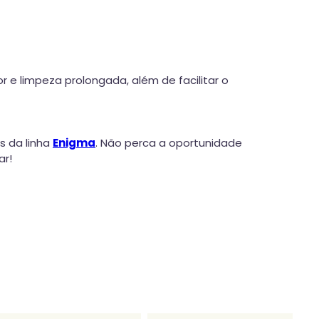
 e limpeza prolongada, além de facilitar o
s da linha
Enigma
. Não perca a oportunidade
ar!