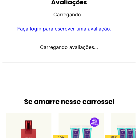
Avaliações
Carregando…
Faça login para escrever uma avaliação.
Carregando avaliações…
Se amarre nesse carrossel
-
10
%
-
15
%