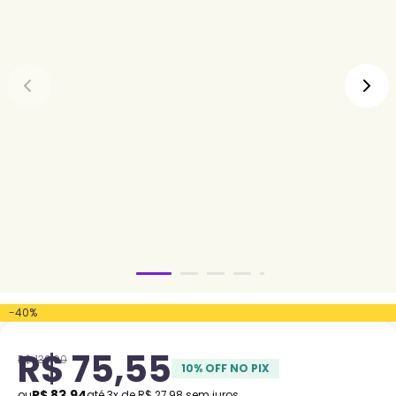
-
40
%
R$
75
,
55
R$
139
,
90
10
% OFF NO PIX
R$
83
,
94
ou
até
3
x de
R$
27
,
98
sem juros