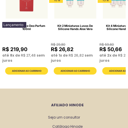
Lançamento
Lattitude Race Deo Parfum
Kit 2 Miniaturas Luvas De
Kit 4 Miniatura
100ml
Silicone Hands Aloe Vera
Silicone Hands
R$
29
,
80
R$
59
,
60
R$
219
,
90
R$
26
,
82
R$
50
,
66
até
8
x de
sem
até
1
x de
sem
até
2
x de
R$
27
,
48
R$
26
,
82
R$
25
juros
juros
juros
AFILIADO HINODE
Seja um consultor
Catálogo Hinode