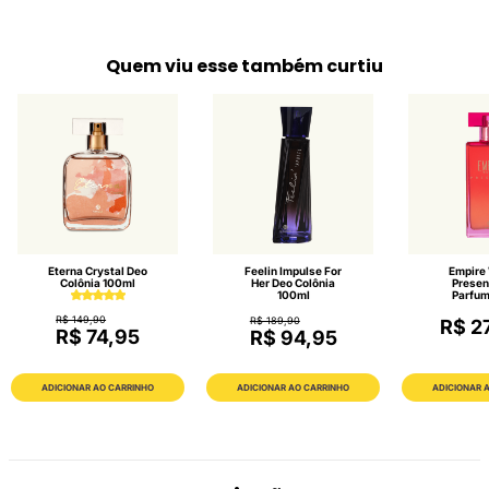
Quem viu esse também curtiu
Eterna Crystal Deo
Feelin Impulse For
Empire
Colônia 100ml
Her Deo Colônia
Presen
100ml
Parfum
R$ 149,90
R$ 189,90
R$ 2
R$ 74,95
R$ 94,95
ADICIONAR AO CARRINHO
ADICIONAR AO CARRINHO
ADICIONAR 