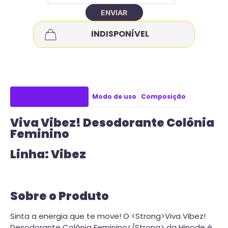
ENVIAR
INDISPONÍVEL
Descrição do produto
Modo de uso
Composição
Viva Vibez! Desodorante Colônia
Feminino
Linha: Vibez
Sobre o Produto
Sinta a energia que te move! O <Strong>Viva Vibez!
Desodorante Colônia Feminino</Strong> da Hinode é