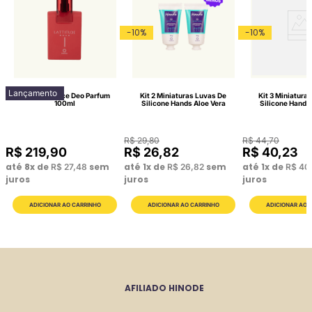
-
10
%
-
10
%
Lançamento
Lattitude Race Deo Parfum
Kit 2 Miniaturas Luvas De
Kit 3 Miniatura
100ml
Silicone Hands Aloe Vera
Silicone Hands
R$
29
,
80
R$
44
,
70
R$
219
,
90
R$
26
,
82
R$
40
,
23
até
8
x de
sem
até
1
x de
sem
até
1
x de
R$
27
,
48
R$
26
,
82
R$
40
juros
juros
juros
AFILIADO HINODE