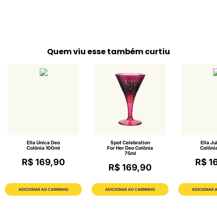
Quem viu esse também curtiu
Ella Única Deo
Spot Celebration
Ella Ju
Colônia 100ml
For Her Deo Colônia
Colôni
75ml
R$ 169,90
R$ 1
R$ 169,90
ADICIONAR AO CARRINHO
ADICIONAR AO CARRINHO
ADICIONAR 