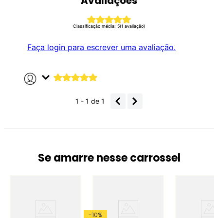
Avaliações
Classificação média: 5
(1 avaliação)
Faça login para escrever uma avaliação.
Comprador verificado
Enviado
1 ano atrás
por
Jéssica Guimarães
1 - 1
de
1
Comprei de presentepara
minha afilhada, os
cachinhos ficaram no
lugar, amamos o produto
Se amarre nesse carrossel
-
10
%