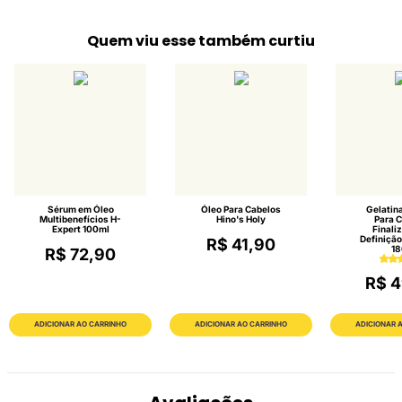
Quem viu esse também curtiu
Sérum em Óleo
Óleo Para Cabelos
Gelatina
Multibenefícios H-
Hino's Holy
Para 
Expert 100ml
Finali
Definição
R$ 41,90
18
R$ 72,90
R$ 4
ADICIONAR AO CARRINHO
ADICIONAR AO CARRINHO
ADICIONAR 