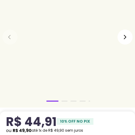
R$
44
,
91
10
% OFF NO PIX
ou
R$
49
,
90
até
1
x de
R$
49
,
90
sem juros