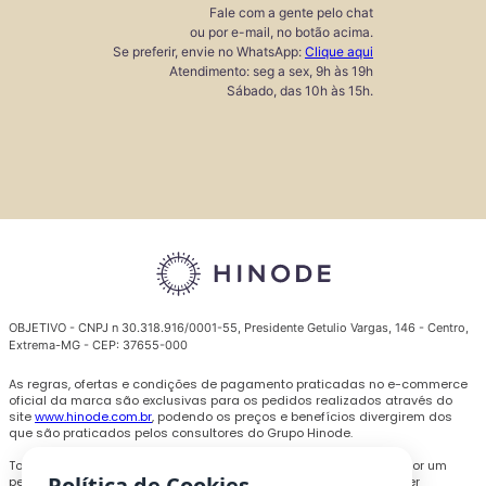
Fale com a gente pelo chat
ou por e-mail, no botão acima.
Se preferir, envie no WhatsApp:
Clique aqui
Atendimento: seg a sex, 9h às 19h
Sábado, das 10h às 15h.
OBJETIVO - CNPJ n 30.318.916/0001-55, Presidente Getulio Vargas, 146 - Centro,
Extrema-MG - CEP: 37655-000
As regras, ofertas e condições de pagamento praticadas no e-commerce
oficial da marca são exclusivas para os pedidos realizados através do
site
www.hinode.com.br
, podendo os preços e benefícios divergirem dos
que são praticados pelos consultores do Grupo Hinode.
Todas as promoções, descontos e preços são válidos somente por um
Política de Cookies
período limitado e podem ser alterados ou encerrados a qualquer