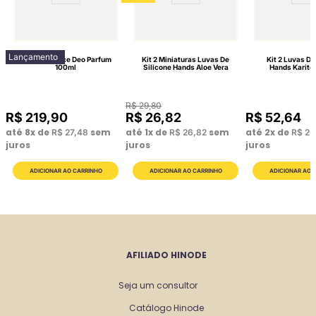
Lançamento
Lattitude Race Deo Parfum
Kit 2 Miniaturas Luvas De
Kit 2 Luvas De
100ml
Silicone Hands Aloe Vera
Hands Karité
R$
29
,
80
R$
219
,
90
R$
26
,
82
R$
52
,
64
até
8
x de
sem
até
1
x de
sem
até
2
x de
R$
27
,
48
R$
26
,
82
R$
26
juros
juros
juros
AFILIADO HINODE
Seja um consultor
Catálogo Hinode