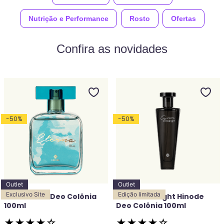
Nutrição e Performance
Rosto
Ofertas
Confira as novidades
-
50
%
-
50
%
Outlet
Outlet
Exclusivo Site
Edição limitada
Eterna Blue Deo Colônia
Grace Midnight Hinode
100ml
Deo Colônia 100ml
★
★
★
★
☆
★
★
★
★
☆