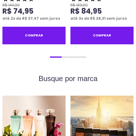
R$
149
,
90
R$
169
,
90
R$
74
,
95
R$
84
,
95
até
2
x de
R$
37
,
47
sem juros
até
3
x de
R$
28
,
31
sem juros
COMPRAR
COMPRAR
Busque por marca